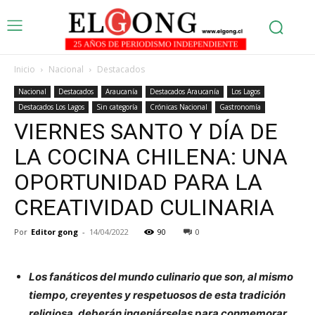
Inicio
Nacional
Destacados
Nacional
Destacados
Araucanía
Destacados Araucanía
Los Lagos
Destacados Los Lagos
Sin categoría
Crónicas Nacional
Gastronomía
VIERNES SANTO Y DÍA DE
LA COCINA CHILENA: UNA
OPORTUNIDAD PARA LA
CREATIVIDAD CULINARIA
Por
Editor gong
-
14/04/2022
90
0
Los fanáticos del mundo culinario que son, al mismo
tiempo, creyentes y respetuosos de esta tradición
religiosa, deberán ingeniárselas para conmemorar