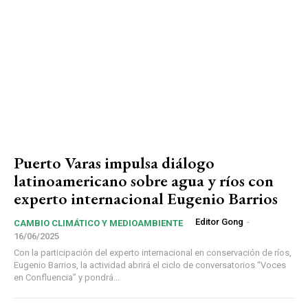
Puerto Varas impulsa diálogo
latinoamericano sobre agua y ríos con
experto internacional Eugenio Barrios
Editor Gong
-
CAMBIO CLIMÁTICO Y MEDIOAMBIENTE
16/06/2025
Con la participación del experto internacional en conservación de ríos,
Eugenio Barrios, la actividad abrirá el ciclo de conversatorios “Voces
en Confluencia” y pondrá...