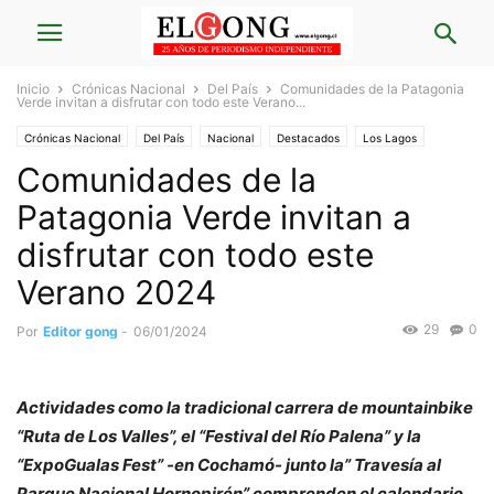
Inicio
Crónicas Nacional
Del País
Comunidades de la Patagonia
Verde invitan a disfrutar con todo este Verano...
Crónicas Nacional
Del País
Nacional
Destacados
Los Lagos
Comunidades de la
Turismo
Patagonia Verde invitan a
disfrutar con todo este
Verano 2024
29
0
Por
Editor gong
-
06/01/2024
Actividades como la tradicional carrera de mountainbike
“Ruta de Los Valles”, el “Festival del Río Palena” y la
“ExpoGualas Fest” -en Cochamó- junto la” Travesía al
Parque Nacional Hornopirén” comprenden el calendario