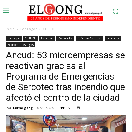
Inicio
Los Lagos
CHILOE
Los Lagos
CHILOE
Nacional
Destacados
Crónicas Nacional
Economía
Economía Los Lagos
Ancud: 53 microempresas se
reactivan gracias al
Programa de Emergencias
de Sercotec tras incendio que
afectó el centro de la ciudad
Por
Editor gong
-
07/10/2025
35
0