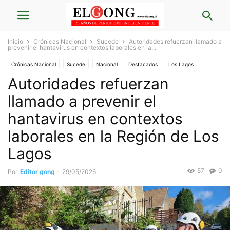
Inicio
Crónicas Nacional
Sucede
Autoridades refuerzan llamado a
prevenir el hantavirus en contextos laborales en la...
Crónicas Nacional
Sucede
Nacional
Destacados
Los Lagos
Autoridades refuerzan
llamado a prevenir el
hantavirus en contextos
laborales en la Región de Los
Lagos
57
0
Por
Editor gong
-
29/05/2026