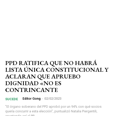
PPD RATIFICA QUE NO HABRÁ
LISTA ÚNICA CONSTITUCIONAL Y
ACLARAN QUE APRUEBO
DIGNIDAD «NO ES
CONTRINCANTE
Editor Gong
-
02/02/2023
SUCEDE
"El órgano soberano del PPD aprobó por un 94% con qué socios
quería concurrir a esta elección", puntualizó Natalia Piergentili,
apuntando así al PR...