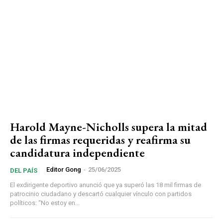
Harold Mayne-Nicholls supera la mitad
de las firmas requeridas y reafirma su
candidatura independiente
Editor Gong
-
25/06/2025
DEL PAÍS
El exdirigente deportivo anunció que ya superó las 18 mil firmas de
patrocinio ciudadano y descartó cualquier vínculo con partidos
políticos: “No estoy en...