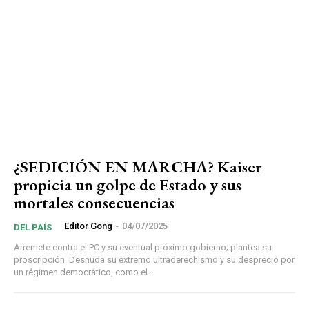
¿SEDICIÓN EN MARCHA? Kaiser
propicia un golpe de Estado y sus
mortales consecuencias
Editor Gong
-
04/07/2025
DEL PAÍS
Arremete contra el PC y su eventual próximo gobierno; plantea su
proscripción. Desnuda su extremo ultraderechismo y su desprecio por
un régimen democrático, como el...