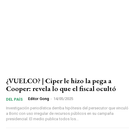
¿VUELCO? | Ciper le hizo la pega a
Cooper: revela lo que el fiscal ocultó
Editor Gong
-
14/05/2025
DEL PAÍS
Investigación periodística derriba hipótesis del persecutor que vinculó
a Boric con uso irregular de recursos públicos en su campaña
presidencial. El medio publica todos los...