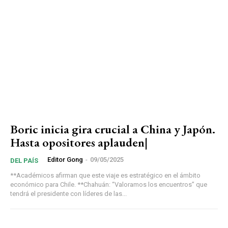
Boric inicia gira crucial a China y Japón.
Hasta opositores aplauden|
Editor Gong
-
09/05/2025
DEL PAÍS
**Académicos afirman que este viaje es estratégico en el ámbito
económico para Chile. **Chahuán: “Valoramos los encuentros” que
tendrá el presidente con líderes de las...