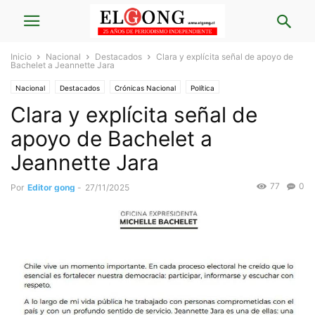
Inicio
Nacional
Destacados
Clara y explícita señal de apoyo de
Bachelet a Jeannette Jara
Nacional
Destacados
Crónicas Nacional
Política
Clara y explícita señal de
apoyo de Bachelet a
Jeannette Jara
77
0
Por
Editor gong
-
27/11/2025