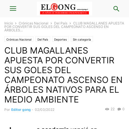
Inicio
Crónicas Nacional
Del País
CLUB MAGALLANES APUESTA
POR CONVERTIR SUS GOLES DEL CAMPEONATO ASCENSO EN
ÁRBOLES...
Crónicas Nacional
Del País
Deportes
Sin categoría
CLUB MAGALLANES
APUESTA POR CONVERTIR
SUS GOLES DEL
CAMPEONATO ASCENSO EN
ÁRBOLES NATIVOS PARA EL
MEDIO AMBIENTE
22
0
Por
Editor gong
-
02/03/2022