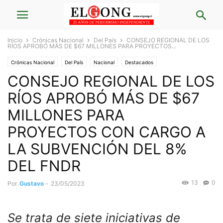
Inicio
Crónicas Nacional
Del País
CONSEJO REGIONAL DE LOS
RÍOS APROBÓ MÁS DE $67 MILLONES PARA PROYECTOS...
Crónicas Nacional
Del País
Nacional
Destacados
CONSEJO REGIONAL DE LOS
RÍOS APROBÓ MÁS DE $67
MILLONES PARA
PROYECTOS CON CARGO A
LA SUBVENCIÓN DEL 8%
DEL FNDR
13
0
Por
Gustavo
-
23/05/2023
Se trata de siete iniciativas de