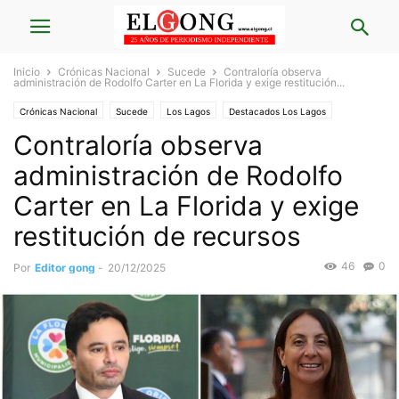
Inicio
Crónicas Nacional
Sucede
Contraloría observa
administración de Rodolfo Carter en La Florida y exige restitución...
Crónicas Nacional
Sucede
Los Lagos
Destacados Los Lagos
Contraloría observa
Nacional
Destacados
Araucanía
administración de Rodolfo
Carter en La Florida y exige
restitución de recursos
46
0
Por
Editor gong
-
20/12/2025