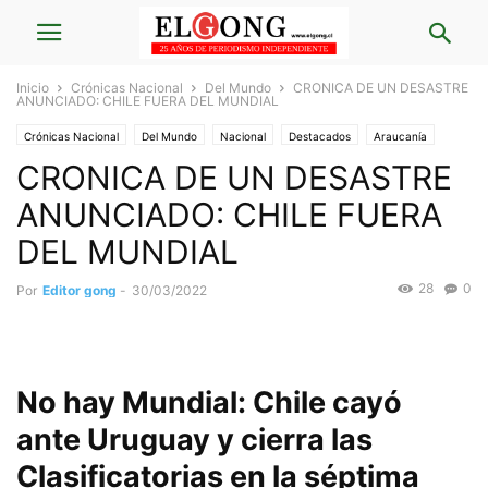
Inicio
Crónicas Nacional
Del Mundo
CRONICA DE UN DESASTRE
ANUNCIADO: CHILE FUERA DEL MUNDIAL
Crónicas Nacional
Del Mundo
Nacional
Destacados
Araucanía
CRONICA DE UN DESASTRE
Destacados Araucanía
Los Lagos
Destacados Los Lagos
Deportes
ANUNCIADO: CHILE FUERA
DEL MUNDIAL
28
0
Por
Editor gong
-
30/03/2022
No hay Mundial: Chile cayó
ante Uruguay y cierra las
Clasificatorias en la séptima