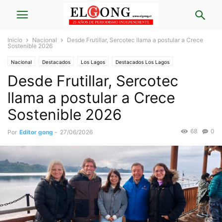
Inicio
Nacional
Desde Frutillar, Sercotec llama a postular a Crece
Sostenible 2026
Nacional
Destacados
Los Lagos
Destacados Los Lagos
Desde Frutillar, Sercotec
Crónicas Nacional
Economía
llama a postular a Crece
Sostenible 2026
68
0
Por
Editor gong
-
27/06/2026