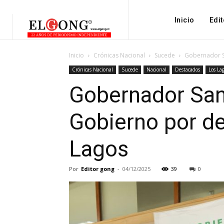
Inicio
Edit
Inicio
Crónicas Nacional
Sucede
Gobernador Sa
Crónicas Nacional
Sucede
Nacional
Destacados
Los La
Gobernador San
Gobierno por de
Lagos
Por
Editor gong
-
04/12/2025
39
0