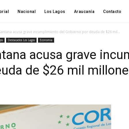
orial
Nacional
Los Lagos
Araucanía
Contacto
ntana acusa grave incumplimiento del Gobierno por deuda de $26 mil...
gos
Destacados Los Lagos
Economía
tana acusa grave incum
uda de $26 mil millon