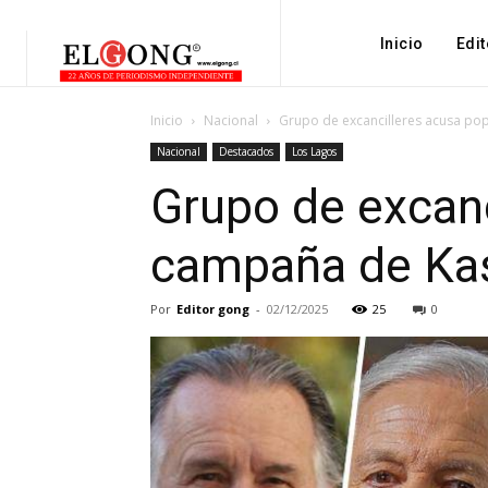
Inicio
Edit
Inicio
Nacional
Grupo de excancilleres acusa po
Nacional
Destacados
Los Lagos
Grupo de excanc
campaña de Ka
Por
Editor gong
-
02/12/2025
25
0