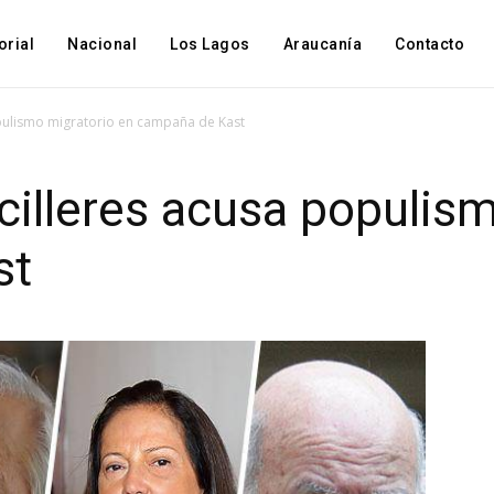
orial
Nacional
Los Lagos
Araucanía
Contacto
pulismo migratorio en campaña de Kast
illeres acusa populism
st