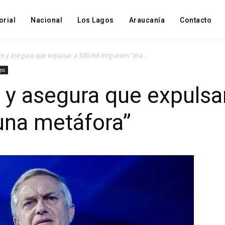
orial
Nacional
Los Lagos
Araucanía
Contacto
e y asegura que expulsar a 300 mil migrantes “era...
gos
 y asegura que expulsa
una metáfora”