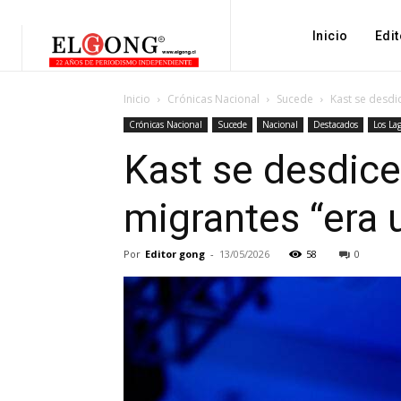
Inicio
Edit
Inicio
Crónicas Nacional
Sucede
Kast se desdic
Crónicas Nacional
Sucede
Nacional
Destacados
Los La
Kast se desdice
migrantes “era 
Por
Editor gong
-
13/05/2026
58
0