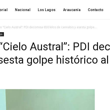
orial
Nacional
Los Lagos
Araucanía
Contacto
 “Cielo Austral”: PDI decomisa 650 kilos de cannabis y asesta golpe...
gos
Cielo Austral”: PDI de
esta golpe histórico al