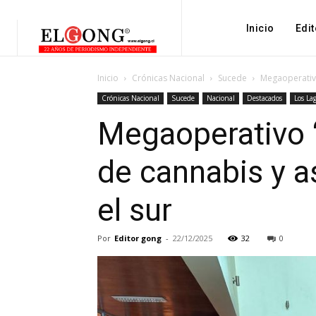
Inicio
Edit
Inicio
Crónicas Nacional
Sucede
Megaoperativo
Crónicas Nacional
Sucede
Nacional
Destacados
Los La
Megaoperativo “
de cannabis y as
el sur
Por
Editor gong
-
22/12/2025
32
0