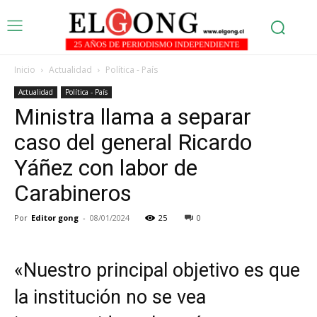
Inicio
Actualidad
Política - País
Actualidad
Política - País
Ministra llama a separar
caso del general Ricardo
Yáñez con labor de
Carabineros
Por
Editor gong
-
08/01/2024
25
0
«Nuestro principal objetivo es que
la institución no se vea