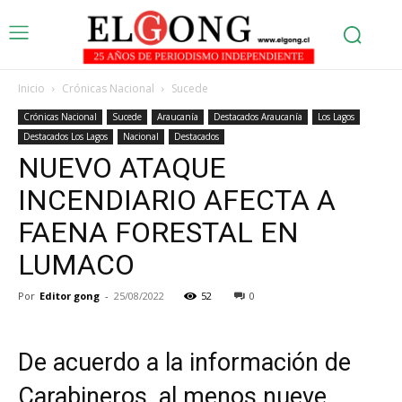
Inicio
Crónicas Nacional
Sucede
Crónicas Nacional
Sucede
Araucanía
Destacados Araucanía
Los Lagos
Destacados Los Lagos
Nacional
Destacados
NUEVO ATAQUE
INCENDIARIO AFECTA A
FAENA FORESTAL EN
LUMACO
Por
Editor gong
-
25/08/2022
52
0
De acuerdo a la información de
Carabineros, al menos nueve