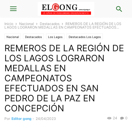
Inicio
Nacional
Destacados
REMEROS DE LA REGIÓN DE LOS
LAGOS LOGRARON MEDALLAS EN CAMPEONATOS EFECTUADOS...
Nacional
Destacados
Los Lagos
Destacados Los Lagos
REMEROS DE LA REGIÓN DE
Crónicas Nacional
Deportes
LOS LAGOS LOGRARON
MEDALLAS EN
CAMPEONATOS
EFECTUADOS EN SAN
PEDRO DE LA PAZ EN
CONCEPCIÓN
24
0
Por
Editor gong
-
24/04/2023