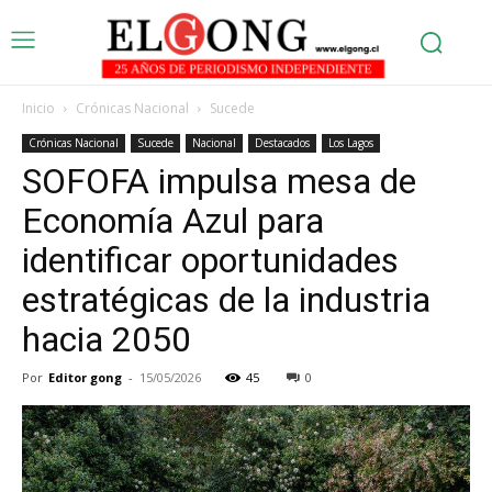
Inicio
Crónicas Nacional
Sucede
Crónicas Nacional
Sucede
Nacional
Destacados
Los Lagos
SOFOFA impulsa mesa de
Economía Azul para
identificar oportunidades
estratégicas de la industria
hacia 2050
Por
Editor gong
-
15/05/2026
45
0