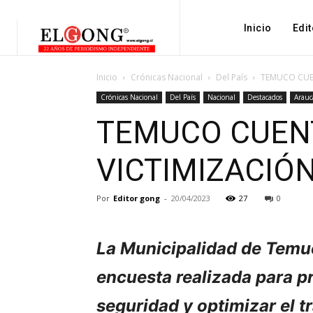
Inicio
Edit
Inicio
Crónicas Nacional
Del País
TEMUCO CUEN
Crónicas Nacional
Del País
Nacional
Destacados
Arauc
TEMUCO CUENT
VICTIMIZACIÓ
Por
Editor gong
-
20/04/2023
27
0
La Municipalidad de Temuc
encuesta realizada para p
seguridad y optimizar el t