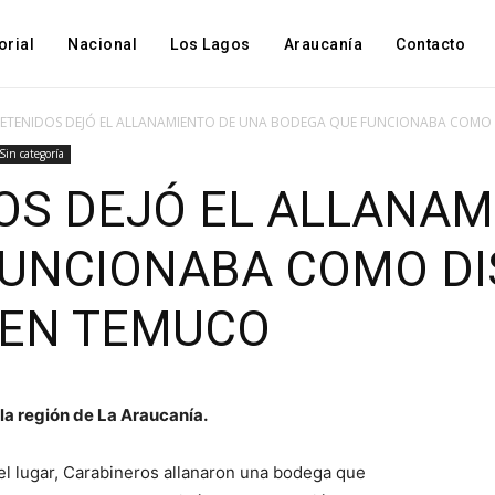
orial
Nacional
Los Lagos
Araucanía
Contacto
DETENIDOS DEJÓ EL ALLANAMIENTO DE UNA BODEGA QUE FUNCIONABA COMO 
Sin categoría
OS DEJÓ EL ALLANAM
FUNCIONABA COMO D
 EN TEMUCO
 la región de La Araucanía.
l lugar, Carabineros allanaron una bodega que