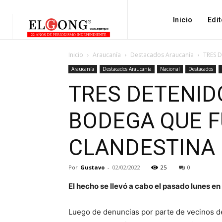
Inicio
Edit
Inicio
Araucanía
Destacados Araucanía
TRES 
Araucanía
Destacados Araucanía
Nacional
Destacados
TRES DETENID
BODEGA QUE 
CLANDESTINA
Por
Gustavo
-
02/02/2022
25
0
El hecho se llevó a cabo el pasado lunes en
Luego de denuncias por parte de vecinos de