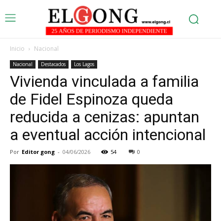
Inicio
Nacional
Nacional
Destacados
Los Lagos
Vivienda vinculada a familia
de Fidel Espinoza queda
reducida a cenizas: apuntan
a eventual acción intencional
Por
Editor gong
-
04/06/2026
54
0