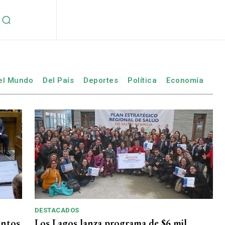
el Mundo
Del País
Deportes
Política
Economía
DESTACADOS
intos
Los Lagos lanza programa de $6 mil