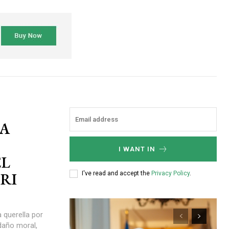
ZA
I WANT IN
EL
RI
I've read and accept the
Privacy Policy
.
 querella por
 daño moral,