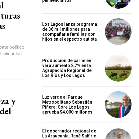
penitenciarios
l
aturas
as
Los Lagos lanza programa
de $6 mil millones para
acompañar a familias con
hijos en el espectro autista
bate político
tiplicar las
Producción de carne en
vara aumentó 2,7% en la
Agrupación Regional de
Los Ríos y Los Lagos
eza y
Luz verde al Parque
Metropolitano Sebastián
Piñera: Core Los Lagos
 del
aprueba $4.000 millones
El gobernador regional de
La Araucanía, René Saffirio,