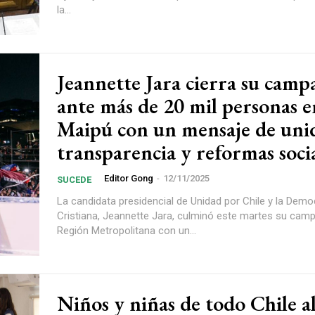
la...
Jeannette Jara cierra su camp
ante más de 20 mil personas e
Maipú con un mensaje de uni
transparencia y reformas soci
Editor Gong
-
12/11/2025
SUCEDE
La candidata presidencial de Unidad por Chile y la Demo
Cristiana, Jeannette Jara, culminó este martes su camp
Región Metropolitana con un...
Niños y niñas de todo Chile al