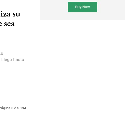
iza su
e sea
su
. Llegó hasta
Página 3 de 194