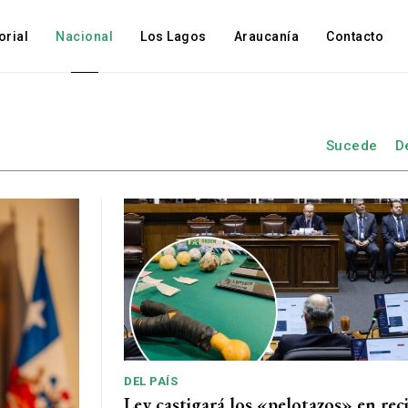
orial
Nacional
Los Lagos
Araucanía
Contacto
Sucede
D
DEL PAÍS
Ley castigará los «pelotazos» en rec