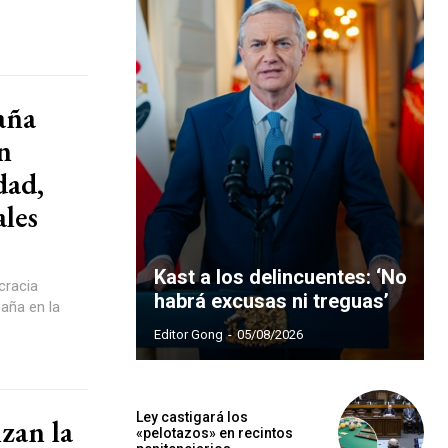
aña
n
dad,
ales
Kast a los delincuentes: ‘No
cracia
habrá excusas ni treguas’
aña en la
Editor Gong
-
05/08/2026
Ley castigará los
zan la
«pelotazos» en recintos