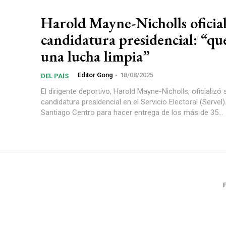
Harold Mayne-Nicholls oficial
candidatura presidencial: “qu
una lucha limpia”
Editor Gong
-
18/08/2025
DEL PAÍS
El dirigente deportivo, Harold Mayne-Nicholls, oficializó 
candidatura presidencial en el Servicio Electoral (Servel)
Santiago Centro para hacer entrega de los más de 35...