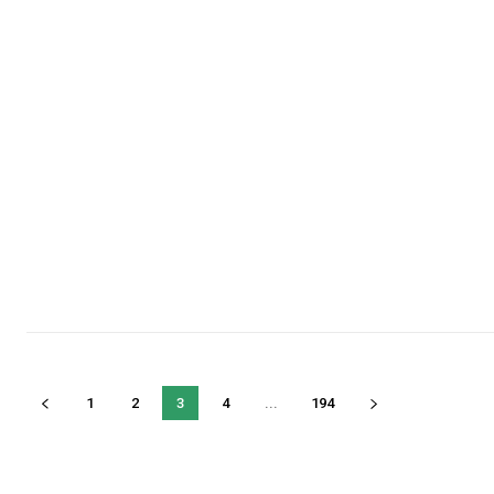
1
2
3
4
...
194