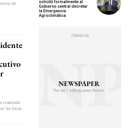
solicitó formalmente al
casona de
Gobierno central decretar
la Emergencia
Agroclimática
cidente
cutivo
ir
s realizada
 “se inicia...