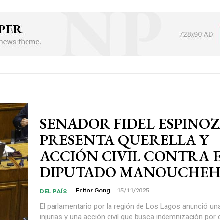
SENADOR FIDEL ESPINO
PRESENTA QUERELLA Y
ACCIÓN CIVIL CONTRA 
DIPUTADO MANOUCHEH
Editor Gong
-
15/11/2025
DEL PAÍS
El parlamentario por la región de Los Lagos anunció una
injurias y una acción civil que busca indemnización por