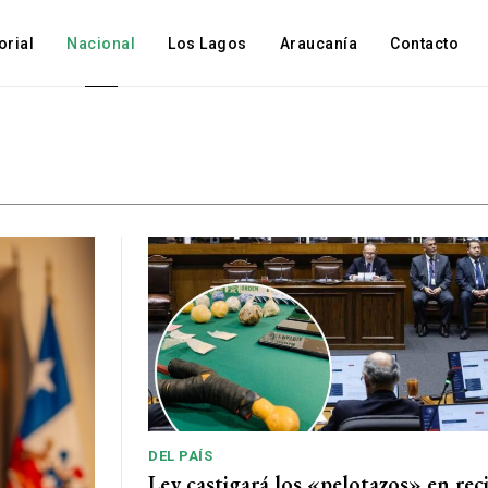
orial
Nacional
Los Lagos
Araucanía
Contacto
DEL PAÍS
Ley castigará los «pelotazos» en rec