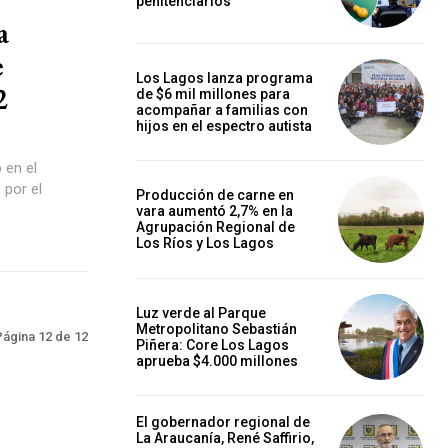
penitenciarios
a
e
Los Lagos lanza programa
2
de $6 mil millones para
acompañar a familias con
hijos en el espectro autista
 en el
 por el
Producción de carne en
vara aumentó 2,7% en la
Agrupación Regional de
Los Ríos y Los Lagos
Luz verde al Parque
Metropolitano Sebastián
Página 12 de 12
Piñera: Core Los Lagos
aprueba $4.000 millones
El gobernador regional de
La Araucanía, René Saffirio,