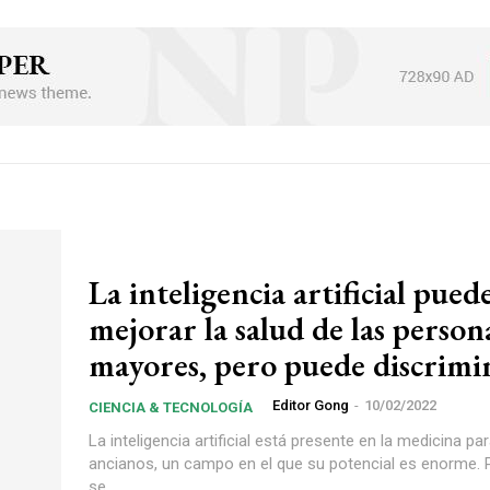
La inteligencia artificial pued
mejorar la salud de las person
mayores, pero puede discrimi
Editor Gong
-
10/02/2022
CIENCIA & TECNOLOGÍA
La inteligencia artificial está presente en la medicina par
ancianos, un campo en el que su potencial es enorme. 
se...