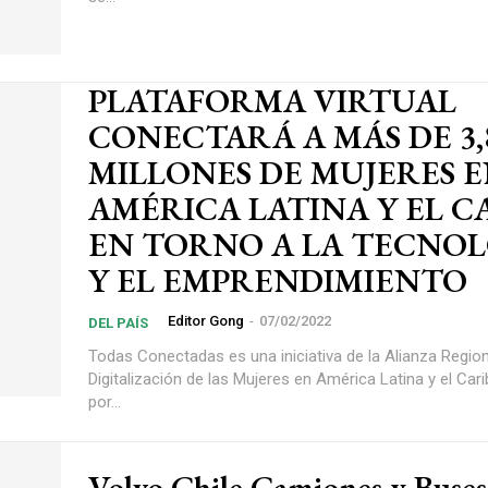
PLATAFORMA VIRTUAL
CONECTARÁ A MÁS DE 3,
MILLONES DE MUJERES 
AMÉRICA LATINA Y EL C
EN TORNO A LA TECNO
Y EL EMPRENDIMIENTO
Editor Gong
-
07/02/2022
DEL PAÍS
Todas Conectadas es una iniciativa de la Alianza Region
Digitalización de las Mujeres en América Latina y el Cari
por...
Volvo Chile Camiones y Buses