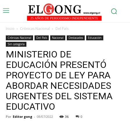
Inicio
Crónicas Nacional
Del País
Crónicas Nacional
Del País
Nacional
Destacados
Educación
Sin categoría
MINISTERIO DE
EDUCACIÓN PRESENTÓ
PROYECTO DE LEY PARA
ABORDAR NECESIDADES
URGENTES DEL SISTEMA
EDUCATIVO
Por
Editor gong
-
08/07/2022
36
0