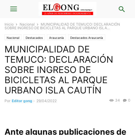
Inicio
Nacional
MUNICIPALIDAD DE TEMUCO: DECLARACIÓN
SOBRE INGRESO DE BICICLETAS AL PARQUE URBANO ISLA...
Nacional
Destacados
Araucanía
Destacados Araucanía
MUNICIPALIDAD DE
Crónicas Nacional
Turismo
TEMUCO: DECLARACIÓN
SOBRE INGRESO DE
BICICLETAS AL PARQUE
URBANO ISLA CAUTÍN
34
0
Por
Editor gong
-
29/04/2022
Ante algunas publicaciones de