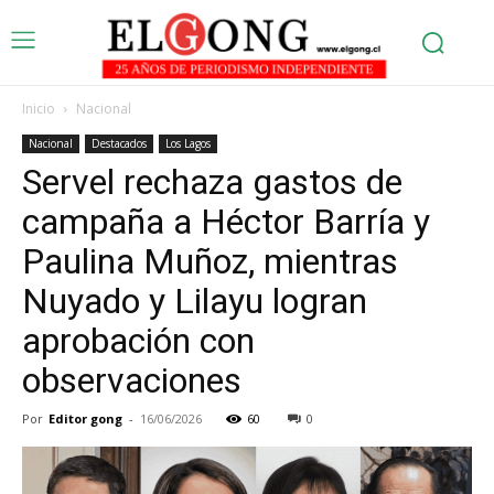
Inicio
Nacional
Nacional
Destacados
Los Lagos
Servel rechaza gastos de
campaña a Héctor Barría y
Paulina Muñoz, mientras
Nuyado y Lilayu logran
aprobación con
observaciones
Por
Editor gong
-
16/06/2026
60
0