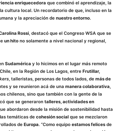
riencia enriquecedora
que combinó el aprendizaje, la
 la cultura local. Un recordatorio de que, incluso en la
humana y la apreciación de
nuestro entorno
.
Carolina Rossi
, destacó que el Congreso WSA que se
ue
un hito
no solamente a nivel nacional y regional,
 en
Sudamérica
y lo hicimos en el lugar más remoto
Chile, en la Región de Los Lagos, entre
Frutillar,
kers
, talleristas, personas de todos lados, de
más de
entes y se reunieron acá de una
manera colaborativa
,
s chilenos, sino que también con la gente de la
tacó que se generaron
talleres, actividades en
ue abordaron desde la misión de sostenibilidad hasta
odas temáticas de
cohesión social
que se mezclaron
rollados de
Europa
. “Como equipo
estamos felices
de