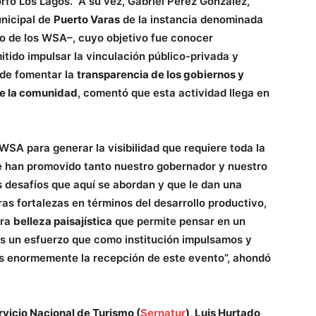
Corfo Los Lagos. A su vez, Gabriel Pérez González,
unicipal de
Puerto Varas
de la instancia denominada
 de los WSA–, cuyo objetivo fue conocer
tido impulsar la vinculación público-privada y
 de fomentar la
transparencia de los gobiernos y
de la comunidad
, comentó que esta actividad llega en
SA para generar la visibilidad que requiere toda la
 han promovido tanto nuestro gobernador y nuestro
s desafíos que aquí se abordan y que le dan una
as fortalezas en términos del desarrollo productivo,
tra
belleza paisajística
que permite pensar en un
es un esfuerzo que como institución impulsamos y
os enormemente la recepción de este evento”, ahondó
rvicio Nacional de Turismo (
Sernatur
), Luis Hurtado