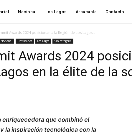
orial
Nacional
Los Lagos
Araucanía
Contacto
mmit Awards 2024 posicionan a la Región de Los Lagos...
Nacional
Destacados
Los Lagos
Sin categoría
it Awards 2024 posici
gos en la élite de la s
a enriquecedora que combinó el
 la inspiración tecnológica con la