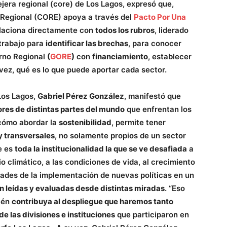
ejera regional (core) de Los Lagos, expresó que,
 Regional (CORE) apoya a través del
Pacto Por Una
relaciona directamente con
todos los rubros
, liderado
trabajo para
identificar las brechas
, para conocer
rno Regional
(
GORE
)
con
financiamiento
, establecer
u vez, qué es lo que puede aportar cada sector.
 Los Lagos,
Gabriel Pérez González
, manifestó que
ores de distintas partes del mundo
que enfrentan los
 cómo abordar la
sostenibilidad
, permite tener
y transversales
, no solamente propios de un sector
ue es
toda la institucionalidad la que se ve desafiada
a
 climático, a las condiciones de vida, al crecimiento
ltades de la implementación de nuevas políticas en un
on leídas y evaluadas desde distintas miradas
. “Eso
ién
contribuya al despliegue que haremos tanto
e las divisiones e instituciones
que participaron en