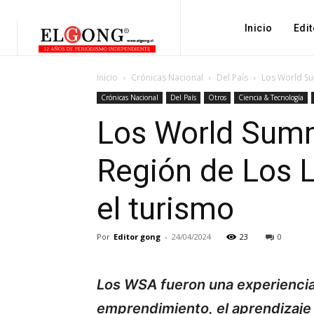
Inicio
Edit
Inicio
Crónicas Nacional
Del País
Los World Su
Crónicas Nacional
Del País
Otros
Ciencia & Tecnología
Los World Summ
Región de Los La
el turismo
Por
Editor gong
-
24/04/2024
23
0
Los WSA fueron una experienci
emprendimiento, el aprendizaje y