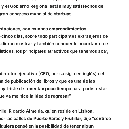
 y el Gobierno Regional están
muy satisfechos
de
e gran congreso mundial de
startups
.
entaciones, con muchos
emprendimientos
 cinco días
, sobre todo participantes extranjeros de
udieron mostrar y también conocer lo importante de
ísticos
, los principales atractivos que tenemos acá”,
director ejecutivo (CEO, por su sigla en inglés) del
a de publicación de libros y que es
una de las
muy triste de
tener tan poco tiempo
para poder estar
que ya me hice la
idea de regresar
”.
hile
, Ricardo Almeida, quien reside en
Lisboa,
por las calles de
Puerto Varas y Frutillar
, dijo “sentirse
iquiera pensé en la posibilidad de tener algún