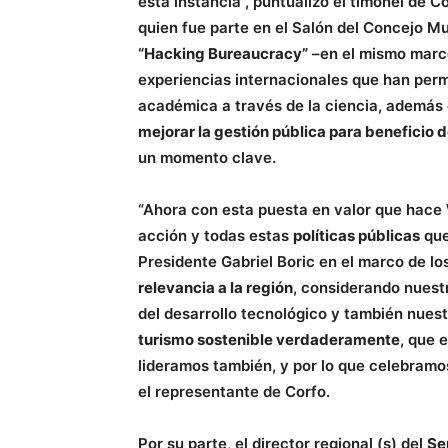
esta instancia”, puntualizó el timonel de 
quien fue parte en el Salón del Concejo M
“Hacking Bureaucracy”
–en el mismo marco
experiencias internacionales que han permi
académica a través de la ciencia, además
mejorar la gestión pública para beneficio 
un momento clave.
“Ahora con esta puesta en valor que hace W
acción y todas estas
políticas públicas
que
Presidente Gabriel Boric en el marco de lo
relevancia a la región
, considerando nuestr
del desarrollo tecnológico y también nues
turismo sostenible verdaderamente
, que 
lideramos también, y por lo que celebram
el representante de Corfo.
Por su parte, el director regional (s) del
Se