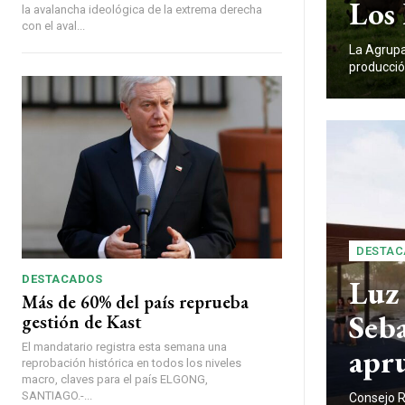
Los 
la avalancha ideológica de la extrema derecha
con el aval...
La Agrupa
producció
DESTAC
DESTACADOS
Luz
Más de 60% del país reprueba
Seba
gestión de Kast
El mandatario registra esta semana una
apr
reprobación histórica en todos los niveles
macro, claves para el país ELGONG,
SANTIAGO.-...
Consejo R