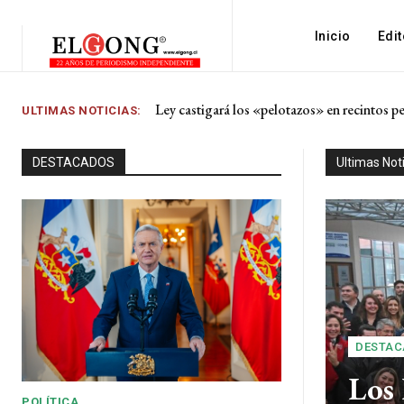
Inicio
Edit
Ley castigará los «pelotazos» en recintos penit
Los Lagos lanza programa de $6 mil millones
ULTIMAS NOTICIAS:
DESTACADOS
Ultimas Not
DESTAC
Los 
POLÍTICA