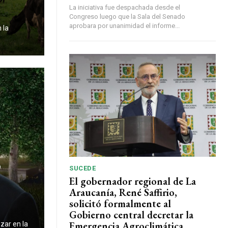
La iniciativa fue despachada desde el
Congreso luego que la Sala del Senado
aprobara por unanimidad el informe...
 la
o
SUCEDE
El gobernador regional de La
Araucanía, René Saffirio,
solicitó formalmente al
Gobierno central decretar la
Emergencia Agroclimática
zar en la