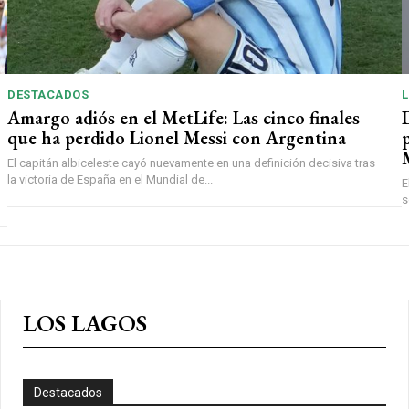
DESTACADOS
L
Amargo adiós en el MetLife: Las cinco finales
que ha perdido Lionel Messi con Argentina
El capitán albiceleste cayó nuevamente en una definición decisiva tras
la victoria de España en el Mundial de...
E
s
LOS LAGOS
Destacados