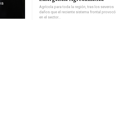
va
Agrícola para toda la región, tras los severos
daños que el reciente sistema frontal provocó
en el sector...