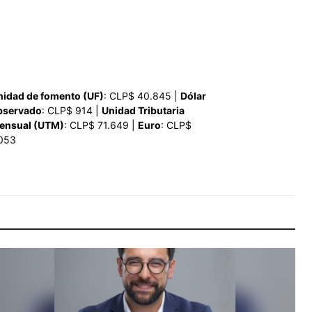
nidad de fomento (UF)
: CLP$ 40.845 |
Dólar
bservado
: CLP$ 914 |
Unidad Tributaria
ensual (UTM)
: CLP$ 71.649 |
Euro
: CLP$
.053