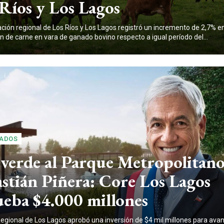
Ríos y Los Lagos
ción regional de Los Ríos y Los Lagos registró un incremento de 2,7% en
n de carne en vara de ganado bovino respecto a igual período del...
ADOS
 verde al Parque Metropolitan
stián Piñera: Core Los Lagos
ueba $4.000 millones
egional de Los Lagos aprobó una inversión de $4 mil millones para avan