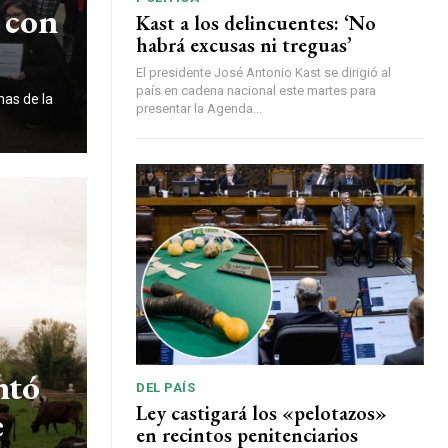
 con
Kast a los delincuentes: ‘No
habrá excusas ni treguas’
El presidente José Antonio Kast se dirigió al
país en cadena nacional este martes para
nas de la
presentar la Agenda...
ntó
DEL PAÍS
Ley castigará los «pelotazos»
e
en recintos penitenciarios