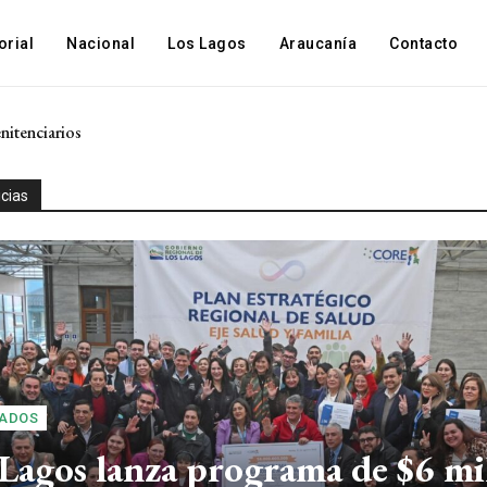
orial
Nacional
Los Lagos
Araucanía
Contacto
enciarios
 para acompañar a familias con hijos en el espectro autista
icias
ADOS
Lagos lanza programa de $6 mi