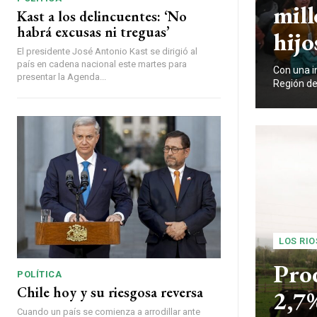
mill
Kast a los delincuentes: ‘No
habrá excusas ni treguas’
hijo
El presidente José Antonio Kast se dirigió al
país en cadena nacional este martes para
Con una in
presentar la Agenda...
Región de
LOS RIO
Pro
POLÍTICA
Chile hoy y su riesgosa reversa
2,7
Cuando un país se comienza a arrodillar ante